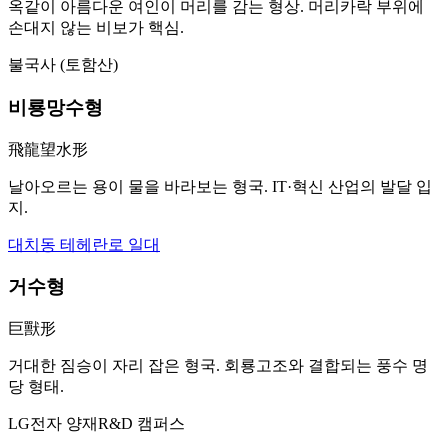
옥같이 아름다운 여인이 머리를 감는 형상. 머리카락 부위에
손대지 않는 비보가 핵심.
불국사 (토함산)
비룡망수형
飛龍望水形
날아오르는 용이 물을 바라보는 형국. IT·혁신 산업의 발달 입
지.
대치동 테헤란로 일대
거수형
巨獸形
거대한 짐승이 자리 잡은 형국. 회룡고조와 결합되는 풍수 명
당 형태.
LG전자 양재R&D 캠퍼스