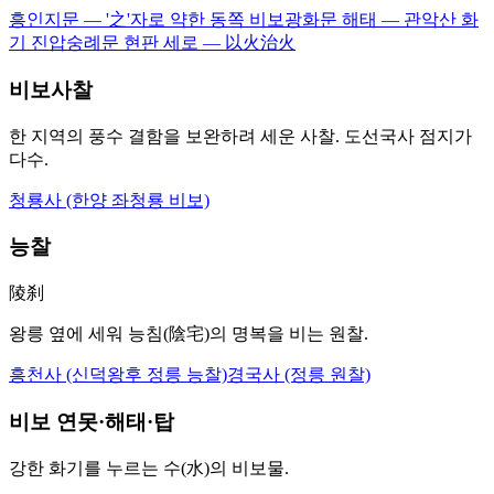
흥인지문 — '之'자로 약한 동쪽 비보
광화문 해태 — 관악산 화
기 진압
숭례문 현판 세로 — 以火治火
비보사찰
한 지역의 풍수 결함을 보완하려 세운 사찰. 도선국사 점지가
다수.
청룡사 (한양 좌청룡 비보)
능찰
陵刹
왕릉 옆에 세워 능침(陰宅)의 명복을 비는 원찰.
흥천사 (신덕왕후 정릉 능찰)
경국사 (정릉 원찰)
비보 연못·해태·탑
강한 화기를 누르는 수(水)의 비보물.