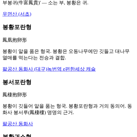
부봉귀(牛富鳳貴)' — 소는 부, 봉황은 귀.
우면산 (서초)
봉황포란형
鳳凰抱卵形
봉황이 알을 품은 형국. 봉황은 오동나무에만 깃들고 대나무
열매를 먹는다는 전승과 결합.
팔공산 동화사 (대구)
녹번역 e편한세상 캐슬
봉서포란형
鳳棲抱卵形
봉황이 깃들어 알을 품는 형국. 봉황포란형과 거의 동의어. 동
화사 봉서루(鳳棲樓) 명명의 근거.
팔공산 동화사
봉황귀소형