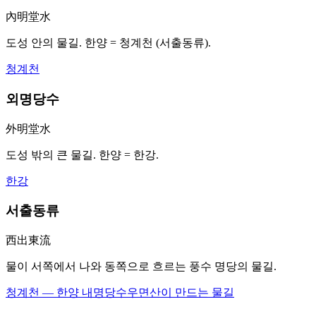
內明堂水
도성 안의 물길. 한양 = 청계천 (서출동류).
청계천
외명당수
外明堂水
도성 밖의 큰 물길. 한양 = 한강.
한강
서출동류
西出東流
물이 서쪽에서 나와 동쪽으로 흐르는 풍수 명당의 물길.
청계천 — 한양 내명당수
우면산이 만드는 물길