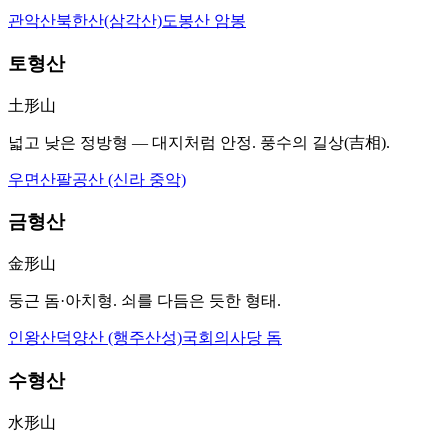
관악산
북한산(삼각산)
도봉산 암봉
토형산
土形山
넓고 낮은 정방형 — 대지처럼 안정. 풍수의 길상(吉相).
우면산
팔공산 (신라 중악)
금형산
金形山
둥근 돔·아치형. 쇠를 다듬은 듯한 형태.
인왕산
덕양산 (행주산성)
국회의사당 돔
수형산
水形山