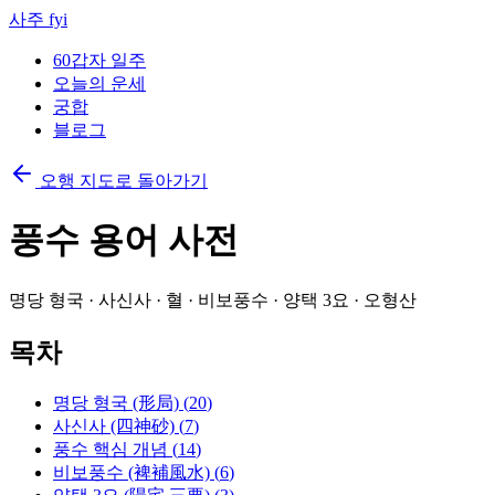
사주 fyi
60갑자 일주
오늘의 운세
궁합
블로그
오행 지도로 돌아가기
풍수 용어 사전
명당 형국 · 사신사 · 혈 · 비보풍수 · 양택 3요 · 오형산
목차
명당 형국 (形局)
(
20
)
사신사 (四神砂)
(
7
)
풍수 핵심 개념
(
14
)
비보풍수 (裨補風水)
(
6
)