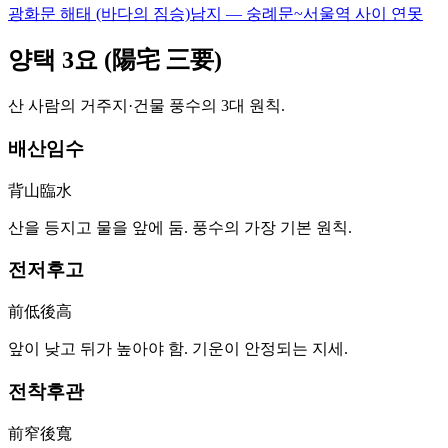
광화문 해태 (바다의 짐승)
남지 — 숭례문~서울역 사이 연못
양택 3요 (陽宅 三要)
산 사람의 거주지·건물 풍수의 3대 원칙.
배산임수
背山臨水
산을 등지고 물을 앞에 둠. 풍수의 가장 기본 원칙.
전저후고
前低後高
앞이 낮고 뒤가 높아야 함. 기운이 안정되는 지세.
전착후관
前窄後寬