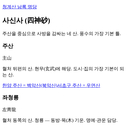
청계산 남록 명당
사신사 (四神砂)
주산을 중심으로 사방을 감싸는 네 산. 풍수의 가장 기본 틀.
주산
主山
혈처 뒤편의 산. 현무(玄武)에 해당. 도시·집의 가장 기본이 되
는 산.
한양 주산 = 백악산(북악산)
서초구 주산 = 우면산
좌청룡
左靑龍
혈처 동쪽의 산. 청룡 — 동방·목(木) 기운. 명예·관운 담당.