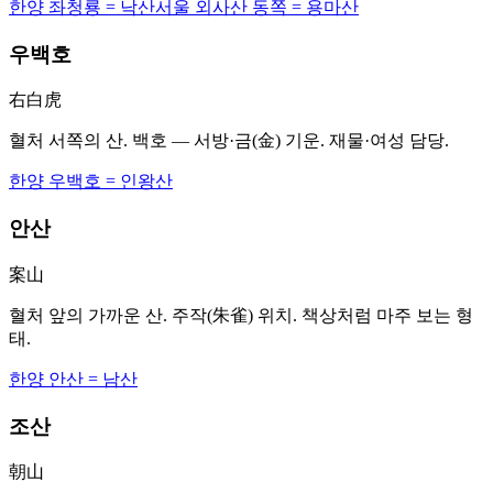
한양 좌청룡 = 낙산
서울 외사산 동쪽 = 용마산
우백호
右白虎
혈처 서쪽의 산. 백호 — 서방·금(金) 기운. 재물·여성 담당.
한양 우백호 = 인왕산
안산
案山
혈처 앞의 가까운 산. 주작(朱雀) 위치. 책상처럼 마주 보는 형
태.
한양 안산 = 남산
조산
朝山