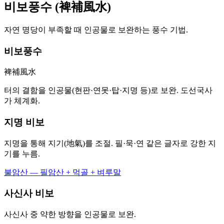
비보풍수 (裨補風水)
자연 명당이 부족할 때 인공물로 보완하는 풍수 기법.
비보풍수
裨補風水
터의 결함을 인공물(현판·연못·탑·지명 등)로 보완. 도선국사
가 체계화.
지명 비보
지명을 통해 지기(地氣)를 조절. 필·묵·연 같은 글자로 강한 지
기를 누름.
불암산 — 필암산 + 먹골 + 벼루말
사신사 비보
사신사 중 약한 방향을 인공물로 보완.