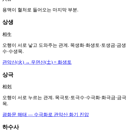
용맥이 혈처로 들어오는 마지막 부분.
상생
相生
오행이 서로 낳고 도와주는 관계. 목생화·화생토·토생금·금생
수·수생목.
관악산(火) → 우면산(土) = 화생토
상극
相剋
오행이 서로 누르는 관계. 목극토·토극수·수극화·화극금·금극
목.
광화문 해태 — 수극화로 관악산 화기 진압
하수사