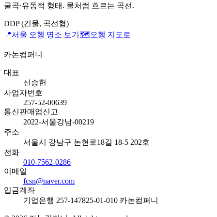
굴곡·유동적 형태. 물처럼 흐르는 곡선.
DDP (건물, 곡선형)
📍
서울 오행 명소 보기
🗺️
오행 지도로
카논컴퍼니
대표
신승헌
사업자번호
257-52-00639
통신판매업신고
2022-서울강남-00219
주소
서울시 강남구 논현로18길 18-5 202호
전화
010-7562-0286
이메일
fcsn@naver.com
입금계좌
기업은행 257-147825-01-010 카논컴퍼니