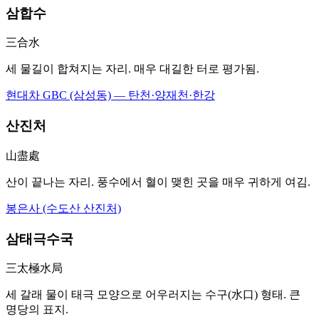
삼합수
三合水
세 물길이 합쳐지는 자리. 매우 대길한 터로 평가됨.
현대차 GBC (삼성동) — 탄천·양재천·한강
산진처
山盡處
산이 끝나는 자리. 풍수에서 혈이 맺힌 곳을 매우 귀하게 여김.
봉은사 (수도산 산진처)
삼태극수국
三太極水局
세 갈래 물이 태극 모양으로 어우러지는 수구(水口) 형태. 큰
명당의 표지.