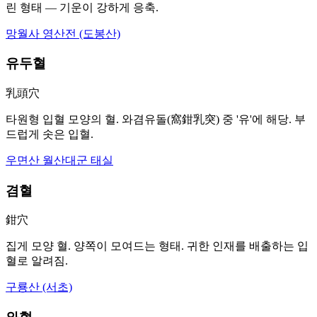
린 형태 — 기운이 강하게 응축.
망월사 영산전 (도봉산)
유두혈
乳頭穴
타원형 입혈 모양의 혈. 와겸유돌(窩鉗乳突) 중 '유'에 해당. 부
드럽게 솟은 입혈.
우면산 월산대군 태실
겸혈
鉗穴
집게 모양 혈. 양쪽이 모여드는 형태. 귀한 인재를 배출하는 입
혈로 알려짐.
구룡산 (서초)