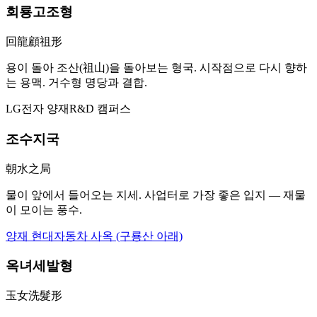
회룡고조형
回龍顧祖形
용이 돌아 조산(祖山)을 돌아보는 형국. 시작점으로 다시 향하
는 용맥. 거수형 명당과 결합.
LG전자 양재R&D 캠퍼스
조수지국
朝水之局
물이 앞에서 들어오는 지세. 사업터로 가장 좋은 입지 — 재물
이 모이는 풍수.
양재 현대자동차 사옥 (구룡산 아래)
옥녀세발형
玉女洗髮形