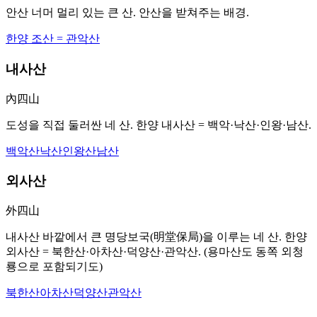
안산 너머 멀리 있는 큰 산. 안산을 받쳐주는 배경.
한양 조산 = 관악산
내사산
內四山
도성을 직접 둘러싼 네 산. 한양 내사산 = 백악·낙산·인왕·남산.
백악산
낙산
인왕산
남산
외사산
外四山
내사산 바깥에서 큰 명당보국(明堂保局)을 이루는 네 산. 한양
외사산 = 북한산·아차산·덕양산·관악산. (용마산도 동쪽 외청
룡으로 포함되기도)
북한산
아차산
덕양산
관악산