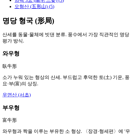
양택 3요 (陽宅 三要)
(
3
)
오형산 (五形山)
(
5
)
명당 형국 (形局)
산세를 동물·물체에 빗댄 분류. 풍수에서 가장 직관적인 명당
평가 방식.
와우형
臥牛形
소가 누워 있는 형상의 산세. 부드럽고 후덕한 토(土) 기운, 풍
요·부(富)의 상징.
우면산 (서초)
부우형
富牛形
와우형과 짝을 이루는 부유한 소 형상. 〈장경·형세편〉에 '우