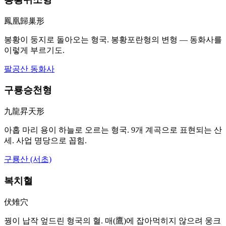
鳳凰歸巢形
봉황이 둥지로 돌아오는 형국. 봉황포란형의 변형 — 동화사를
이렇게 부르기도.
팔공산 동화사
구룡승천형
九龍昇天形
아홉 마리 용이 하늘로 오르는 형국. 9개 계곡으로 표현되는 산
세. 사업 명당으로 꼽힘.
구룡산 (서초)
복치혈
伏雉穴
꿩이 납작 엎드린 형국의 혈. 매(鷹)에 잡아먹히지 않으려 웅크