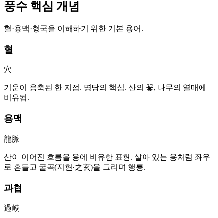
풍수 핵심 개념
혈·용맥·형국을 이해하기 위한 기본 용어.
혈
穴
기운이 응축된 한 지점. 명당의 핵심. 산의 꽃, 나무의 열매에
비유됨.
용맥
龍脈
산이 이어진 흐름을 용에 비유한 표현. 살아 있는 용처럼 좌우
로 흔들고 굴곡(지현·之玄)을 그리며 행룡.
과협
過峽