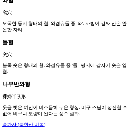
와혈
窩穴
오목한 둥지 형태의 혈. 와겸유돌 중 '와'. 사방이 감싸 안은 안
온한 자리.
돌혈
突穴
볼록 솟은 형태의 혈. 와겸유돌 중 '돌'. 평지에 갑자기 솟은 입
혈.
나부반와형
裸婦半臥形
옷을 벗은 여인이 비스듬히 누운 형상. 비구 스님이 정진할 수
없어 비구니 도량이 된다는 풍수 설화.
승가사 (북한산 비봉)