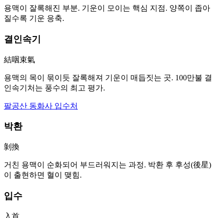
용맥이 잘록해진 부분. 기운이 모이는 핵심 지점. 양쪽이 좁아
질수록 기운 응축.
결인속기
結咽束氣
용맥의 목이 묶이듯 잘록해져 기운이 매듭짓는 곳. 100만불 결
인속기처는 풍수의 최고 평가.
팔공산 동화사 입수처
박환
剝換
거친 용맥이 순화되어 부드러워지는 과정. 박환 후 후성(後星)
이 출현하면 혈이 맺힘.
입수
入首