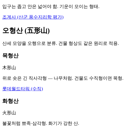
입구는 좁고 안은 넓어야 함. 기운이 모이는 형태.
조계사 (산군 풍수지리학 평가)
오형산 (五形山)
산세 모양을 오행으로 분류. 건물 형상도 같은 원리로 적용.
목형산
木形山
위로 솟은 긴 직사각형 — 나무처럼. 건물도 수직형이면 목형.
롯데월드타워 (수직)
화형산
火形山
불꽃처럼 뾰족·삼각형. 화기가 강한 산.