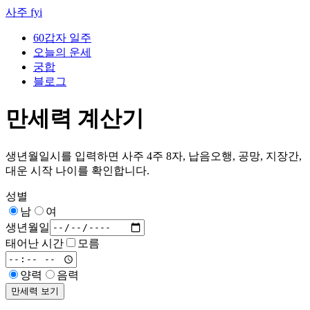
사주 fyi
60갑자 일주
오늘의 운세
궁합
블로그
만세력 계산기
생년월일시를 입력하면 사주 4주 8자, 납음오행, 공망, 지장간,
대운 시작 나이를 확인합니다.
성별
남
여
생년월일
태어난 시간
모름
양력
음력
만세력 보기