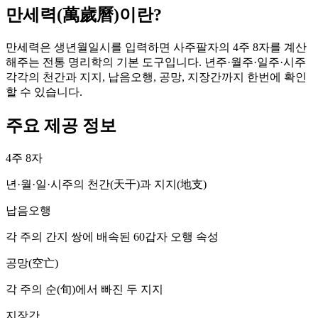
만세력(萬歲曆)이란?
만세력은 생년월일시를 입력하면 사주팔자의 4주 8자를 계산
해주는 전통 명리학의 기본 도구입니다. 년주·월주·일주·시주
각각의 천간과 지지, 납음오행, 공망, 지장간까지 한번에 확인
할 수 있습니다.
주요 제공 정보
4주 8자
년·월·일·시주의 천간(天干)과 지지(地支)
납음오행
각 주의 간지 쌍에 배속된 60갑자 오행 속성
공망(空亡)
각 주의 순(旬)에서 빠진 두 지지
지장간