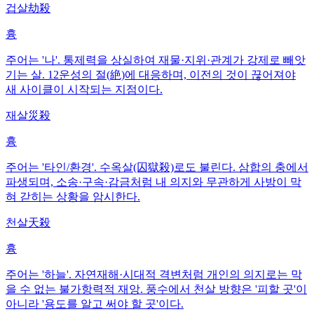
겁살
劫殺
흉
주어는 '나'. 통제력을 상실하여 재물·지위·관계가 강제로 빼앗
기는 살. 12운성의 절(絶)에 대응하며, 이전의 것이 끊어져야
새 사이클이 시작되는 지점이다.
재살
災殺
흉
주어는 '타인/환경'. 수옥살(囚獄殺)로도 불린다. 삼합의 충에서
파생되며, 소송·구속·감금처럼 내 의지와 무관하게 사방이 막
혀 갇히는 상황을 암시한다.
천살
天殺
흉
주어는 '하늘'. 자연재해·시대적 격변처럼 개인의 의지로는 막
을 수 없는 불가항력적 재앙. 풍수에서 천살 방향은 '피할 곳'이
아니라 '용도를 알고 써야 할 곳'이다.