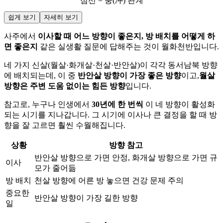
점선 = 충(冲) 관계
쉽게 보기
자세히 보기
사주에서
이사할 때 어느 방향이 좋은지, 방 배치를 어떻게 하
면 좋은지
같은 실생활 질문에 답해주는 것이 월화천반입니다.
네 가지 신살(월살·화개살·천살·반안살)이 각각 동서남북 방향
에 배치되는데, 이 중
반안살 방향이 가장 좋은 방향
이고,
월살
방향은 주변 도움 없이는 힘든 방향
입니다.
참고로, 누구나 인생에서
30년에 한 번씩
이 네 방향이 활성화
되는 시기를 지나갑니다. 그 시기에 이사나 큰 결정을 할 때 방
향을 잘 고르면 훨씬 수월해집니다.
상황
방향 참고
반안살 방향으로 가면 안정, 화개살 방향으로 가면 규
이사
모가 줄어듦
방 배치
천살 방향에 어른 방 놓으면 건강 문제 주의
중요한
반안살 방향이 가장 길한 방향
일