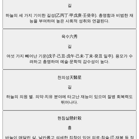
길
하늘의 세 가지 기이한 길성(乙丙丁·甲戊庚·壬癸辛). 총명함과 비범한 재
능을 부여하며 높은 사회적 성취와 연결된다.
육수
六秀
길
여섯 가지 빼어난 기운(戊子·己丑·戊午·己未·丁未·癸丑 일주). 용모가 수
려하고 총명하며 예술·문학적 감수성이 높다.
천의성
天醫星
길
하늘의 의원 별. 의약·치유 분야에 타고난 재능이 있으며 질병 회복력도
뛰어나다.
현침살
懸針殺
흉
바늘이 매달린 살. 날카롭고 섬세한 집착이 있어 의료·침술·IT·재봉 등 정