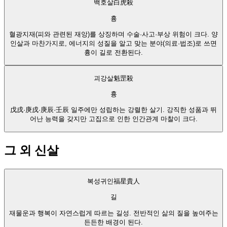
백호살
白虎殺
흉
혈광지재(피와 관련된 재앙)를 상징하며 수술·사고·부상 위험이 크다. 양
인살과 마찬가지로, 에너지의 성질을 알고 맞는 분야(의료·법조)로 쓰면
흉이 길로 전환된다.
괴강살
魁罡殺
흉
戊戌·庚戌·庚辰·壬辰 일주에만 성립하는 강렬한 살기. 강직한 성품과 뛰
어난 능력을 갖지만 고집으로 인한 인간관계 마찰이 크다.
그 외 신살
복성귀인
福星貴人
길
재물운과 행복이 자연스럽게 따르는 길성. 전반적인 삶의 질을 높여주는
든든한 배경이 된다.