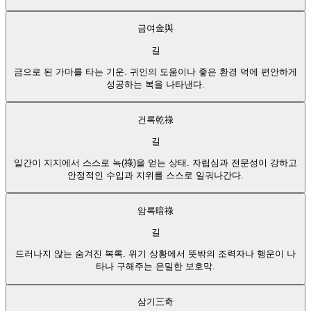
금여
金與
길
금으로 된 가마를 타는 기운. 귀인의 도움이나 좋은 환경 덕에 편안하게
성공하는 복을 나타낸다.
건록
乾祿
길
일간이 지지에서 스스로 녹(祿)을 얻는 상태. 자립심과 전문성이 강하고
안정적인 수입과 지위를 스스로 일궈나간다.
암록
暗祿
길
드러나지 않는 숨겨진 복록. 위기 상황에서 뜻밖의 조력자나 행운이 나
타나 구해주는 은밀한 보호막.
삼기
三奇