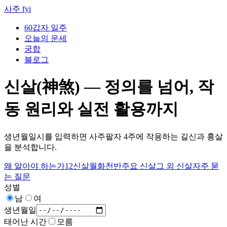
사주 fyi
60갑자 일주
오늘의 운세
궁합
블로그
신살(神煞) — 정의를 넘어, 작
동 원리와 실전 활용까지
생년월일시를 입력하면 사주팔자 4주에 작용하는 길신과 흉살
을 분석합니다.
왜 알아야 하는가
12신살
월화천반
주요 신살
그 외 신살
자주 묻
는 질문
성별
남
여
생년월일
태어난 시간
모름