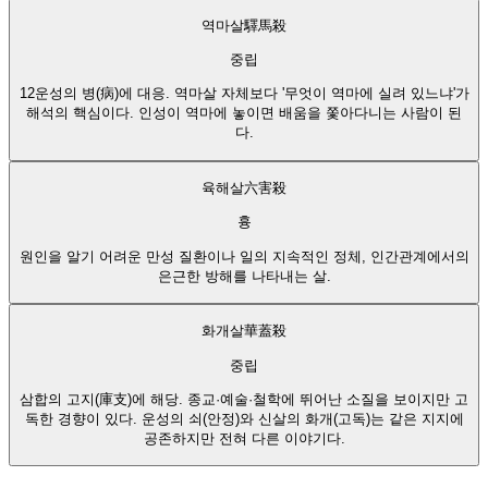
역마살
驛馬殺
중립
12운성의 병(病)에 대응. 역마살 자체보다 '무엇이 역마에 실려 있느냐'가
해석의 핵심이다. 인성이 역마에 놓이면 배움을 쫓아다니는 사람이 된
다.
육해살
六害殺
흉
원인을 알기 어려운 만성 질환이나 일의 지속적인 정체, 인간관계에서의
은근한 방해를 나타내는 살.
화개살
華蓋殺
중립
삼합의 고지(庫支)에 해당. 종교·예술·철학에 뛰어난 소질을 보이지만 고
독한 경향이 있다. 운성의 쇠(안정)와 신살의 화개(고독)는 같은 지지에
공존하지만 전혀 다른 이야기다.