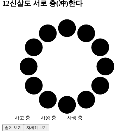
12신살도 서로 충(冲)한다
겁
화개
재
육해
천
역마
지
반안
연
장성
월
망신
사고 충
사왕 충
사생 충
쉽게 보기
자세히 보기