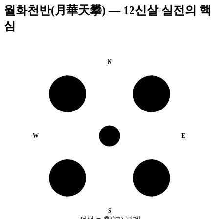
월화천반(月華天攀) — 12신살 실전의 핵
심
N
천
반안
외부 재앙
길방 (안정)
월화
W
E
천반
월
화개
고생·고독
규모 축소
S