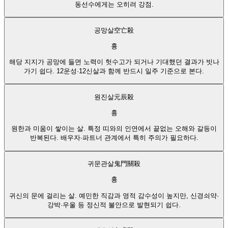
동선수에게는 오히려 강점.
공망살
空亡殺
흉
해당 지지가 공망에 들면 노력이 헛수고가 되거나 기대했던 결과가 빗나
가기 쉽다. 12운성·12신살과 함께 반드시 일주 기준으로 본다.
원진살
元辰殺
흉
원한과 미움이 쌓이는 살. 특정 띠와의 인연에서 끝없는 오해와 갈등이
반복된다. 배우자·파트너 관계에서 특히 주의가 필요하다.
귀문관살
鬼門關殺
흉
귀신의 문에 걸리는 살. 예민한 직감과 영적 감수성이 높지만, 신경쇠약·
강박·우울 등 정신적 불안으로 발현되기 쉽다.