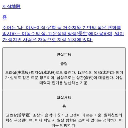
지살
地殺
흉
주어는 '나'. 이사·이직·유학 등 거주지와 기반의 잦은 변화를
암시하는 이동수의 살. 12운성의 장생(長生)에 대응하며, 일지
가 생지인 사람은 자동으로 지살 위치에 있다.
연살
年殺
중립
도화살(桃花殺)·함지살(咸池殺)로도 불린다. 12운성의 목욕(沐浴)과 의미
가 실제로 같은 드문 경우이며, 십성으로는 상관(傷官)에 대응한다. 이성
매력과 인기를 발산하는 기운.
월살
月殺
흉
고초살(苦草殺). 조상의 음덕이 끊기고 고생이 따르는 기운. 월화천반의
핵심 구성원이며, 이사 택일 시 월살 방향은 '조력자 없이는 정착하기 어
려운 방향'이다.