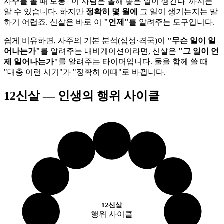
사주를 볼 때 보통 "이 사람은 올해 좋은 일이 생긴다"까지는
알 수 있습니다. 하지만
정확히 몇 월에
그 일이 생기는지는 말
하기 어렵죠. 신살은 바로 이
"언제"
를 알려주는 도구입니다.
쉽게 비유하면, 사주의 기본 분석(십성·격국)이
"무슨 일이 일
어나는가"
를 알려주는 내비게이션이라면, 신살은
"그 일이 언
제 일어나는가"
를 알려주는 타이머입니다. 둘을 함께 쓸 때
"대충 이런 시기"가 "정확히 이때"로 바뀝니다.
12신살 — 인생의 행위 사이클
겁
화개
재
나
나
타인
육해
천
환경
하늘
12신살
역마
지
행위 사이클
나
나