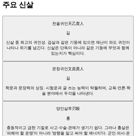
주요 신살
천을귀인
天乙貴人
길
신살 중 최고의 귀인성. 겁살과 같은 기둥에 있으면 재난이 와도 귀인이
나타나 위기를 넘긴다. 신살은 단독이 아니라 같은 기둥에 무엇과 함께
있는지가 핵심이다.
문창귀인
文昌貴人
길
학문과 문장력의 상징. 시험운과 글 쓰는 능력이 탁월하며, 교육·언론·학
술 분야에서 두각을 나타낸다.
양인살
羊刃殺
흉
충동적이고 급한 기질로 사고·수술·관재가 생기기 쉽다. 그러나 흉살은
'피해야 할 운명'이 아니라 '방향을 알고 써야 할 에너지'다. 군인·의사·운