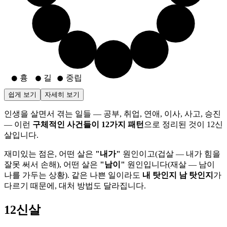
반안
연
나
나
장성
월
망신
나
환경
나
흉
길
중립
쉽게 보기
자세히 보기
인생을 살면서 겪는 일들 — 공부, 취업, 연애, 이사, 사고, 승진
— 이런
구체적인 사건들이 12가지 패턴
으로 정리된 것이 12신
살입니다.
재미있는 점은, 어떤 살은
"내가"
원인이고(겁살 — 내가 힘을
잘못 써서 손해), 어떤 살은
"남이"
원인입니다(재살 — 남이
나를 가두는 상황). 같은 나쁜 일이라도
내 탓인지 남 탓인지
가
다르기 때문에, 대처 방법도 달라집니다.
12신살