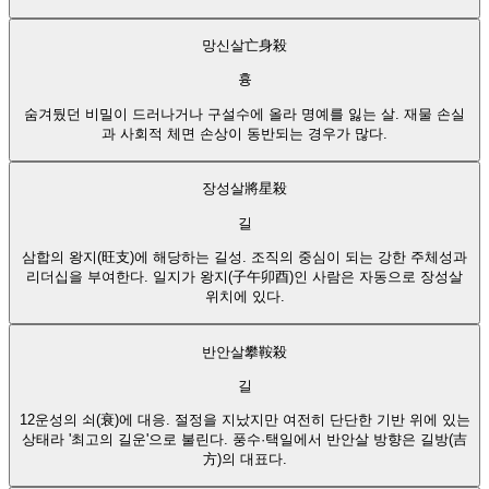
망신살
亡身殺
흉
숨겨뒀던 비밀이 드러나거나 구설수에 올라 명예를 잃는 살. 재물 손실
과 사회적 체면 손상이 동반되는 경우가 많다.
장성살
將星殺
길
삼합의 왕지(旺支)에 해당하는 길성. 조직의 중심이 되는 강한 주체성과
리더십을 부여한다. 일지가 왕지(子午卯酉)인 사람은 자동으로 장성살
위치에 있다.
반안살
攀鞍殺
길
12운성의 쇠(衰)에 대응. 절정을 지났지만 여전히 단단한 기반 위에 있는
상태라 '최고의 길운'으로 불린다. 풍수·택일에서 반안살 방향은 길방(吉
方)의 대표다.