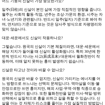
어느 기둥의 신살이 가장 중요한가요?
일주(日柱)의 신살이 본인 삶에 가장 직접적인 영향을 줍니다.
월주는 사회적 활동·직업, 년주는 조상·가문의 환경, 시주는 자
녀·노년기와 관련됩니다. 반드시 일주(일지) 기준으로 봐야 하
며, 연지(띠) 기준으로 보는 것은 당사주 방식으로 자평명리와
맞지 않습니다.
대운·세운에서도 신살이 작용하나요?
그렇습니다. 원국의 신살이 기본 체질이라면, 대운·세운에서
해당 지지가 들어올 때 신살이 활성화됩니다. 특히 30년에 한
번씩 반드시 지나는 사고(辰戌丑未) 대운에서 월화천반이 작
동하며, 이때 알지 못하는 흉이 발생하기 쉽습니다.
신살은 타고난 것이라 바꿀 수 없나요?
원국의 신살은 바꿀 수 없지만, 신살이 가리키는 에너지를 어
느 방향으로 쓰느냐는 선택의 문제입니다. 역마살을 이동·불
안정으로만 쓰면 흉이지만, 해외 사업·무역·여행 직종으로 승
화하면 강점이 됩니다. 또한 월화천반을 알면 이사·택일·방위
선택에서 실질적으로 흉을 피하고 길을 취할 수 있습니다. 신
살을 아는 것 자체가 리스크를 줄이는 가장 실질적인 방법입니