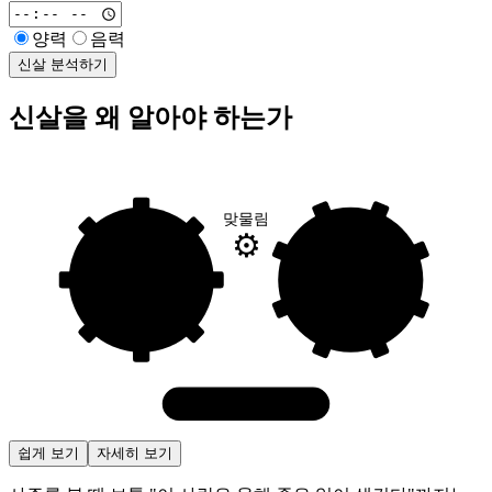
양력
음력
신살 분석하기
신살을 왜 알아야 하는가
맞물림
⚙
자평명리
신살
"무엇이"
"언제"
일어나는가
일어나는가
정확한 타이밍 예측
쉽게 보기
자세히 보기