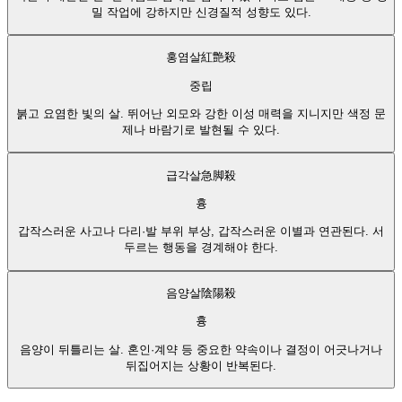
밀 작업에 강하지만 신경질적 성향도 있다.
홍염살
紅艶殺
중립
붉고 요염한 빛의 살. 뛰어난 외모와 강한 이성 매력을 지니지만 색정 문
제나 바람기로 발현될 수 있다.
급각살
急脚殺
흉
갑작스러운 사고나 다리·발 부위 부상, 갑작스러운 이별과 연관된다. 서
두르는 행동을 경계해야 한다.
음양살
陰陽殺
흉
음양이 뒤틀리는 살. 혼인·계약 등 중요한 약속이나 결정이 어긋나거나
뒤집어지는 상황이 반복된다.