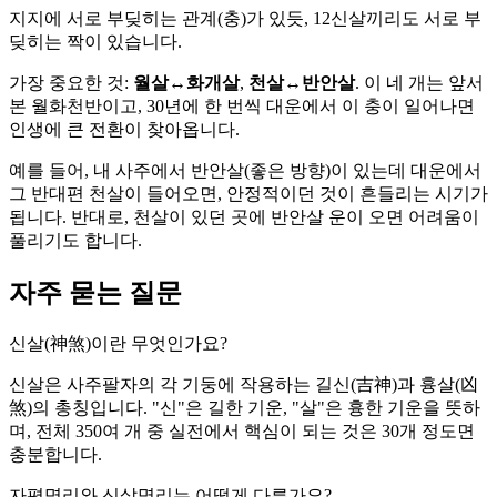
지지에 서로 부딪히는 관계(충)가 있듯, 12신살끼리도 서로 부
딪히는 짝이 있습니다.
가장 중요한 것:
월살↔화개살
,
천살↔반안살
. 이 네 개는 앞서
본 월화천반이고, 30년에 한 번씩 대운에서 이 충이 일어나면
인생에 큰 전환이 찾아옵니다.
예를 들어, 내 사주에서 반안살(좋은 방향)이 있는데 대운에서
그 반대편 천살이 들어오면, 안정적이던 것이 흔들리는 시기가
됩니다. 반대로, 천살이 있던 곳에 반안살 운이 오면 어려움이
풀리기도 합니다.
자주 묻는 질문
신살(神煞)이란 무엇인가요?
신살은 사주팔자의 각 기둥에 작용하는 길신(吉神)과 흉살(凶
煞)의 총칭입니다. "신"은 길한 기운, "살"은 흉한 기운을 뜻하
며, 전체 350여 개 중 실전에서 핵심이 되는 것은 30개 정도면
충분합니다.
자평명리와 신살명리는 어떻게 다른가요?