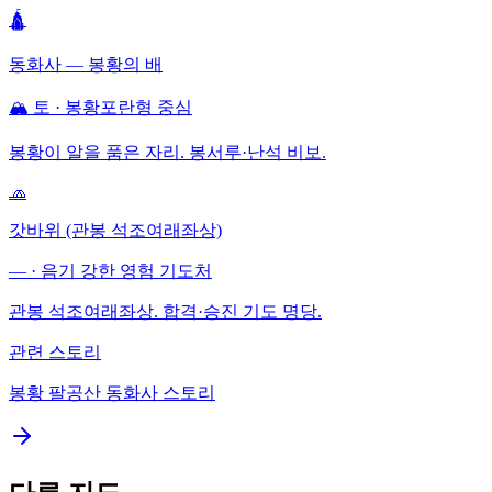
🛕
동화사 — 봉황의 배
🏔️ 토 · 봉황포란형 중심
봉황이 알을 품은 자리. 봉서루·난석 비보.
🧢
갓바위 (관봉 석조여래좌상)
— · 음기 강한 영험 기도처
관봉 석조여래좌상. 합격·승진 기도 명당.
관련 스토리
봉황 팔공산 동화사 스토리