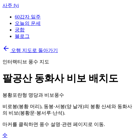
사주 fyi
60갑자 일주
오늘의 운세
궁합
블로그
오행 지도로 돌아가기
인터랙티브 풍수 지도
팔공산 동화사 비보 배치도
봉황포란형 명당과 비보풍수
비로봉(봉황 머리), 동봉·서봉(양 날개)의 봉황 산세와 동화사
의 비보(봉황문·봉서루·난석).
마커를 클릭하면 풍수 설명·관련 페이지로 이동.
🦅