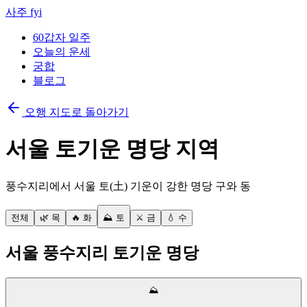
사주 fyi
60갑자 일주
오늘의 운세
궁합
블로그
오행 지도로 돌아가기
서울
토
기운 명당 지역
풍수지리에서 서울
토
(
土
) 기운이 강한 명당 구와 동
전체
🌿 목
🔥 화
⛰️ 토
⚔️ 금
💧 수
서울 풍수지리
토
기운 명당
⛰️