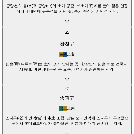
중랑천의 물(水)과 중앙(中)의 土가 공존. 己土가 亥水를 품어 겉은 안정
적이나 내면에 유동성을 지닌 곳. 주거 중심의 서민적 지역.
⛰️
광진구
토
수
乙亥
넓은(廣) 나루터(津)로 土와 水가 만나는 곳. 한강변의 넓은 터로 건국대,
세종대, 어린이대공원 등 교육과 여가가 공존하는 지역.
🌿
송파구
목
토
乙未
소나무(松)와 언덕(坡)의 木土 조합. 잠실 모래언덕에 소나무가 무성했던
곳에서 롯데월드타워가 솟아오른, 전통과 현대가 공존하는 지역.