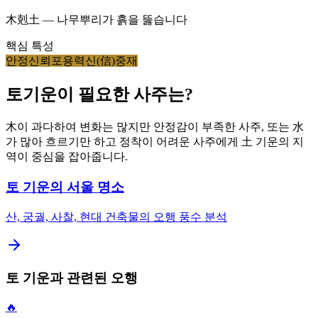
木剋土 — 나무뿌리가 흙을 뚫습니다
핵심 특성
안정
신뢰
포용력
신(信)
중재
토
기운이 필요한 사주는?
木이 과다하여 변화는 많지만 안정감이 부족한 사주, 또는 水
가 많아 흐르기만 하고 정착이 어려운 사주에게 土 기운의 지
역이 중심을 잡아줍니다.
토
기운의 서울 명소
산, 궁궐, 사찰, 현대 건축물의 오행 풍수 분석
토
기운과 관련된 오행
🔥