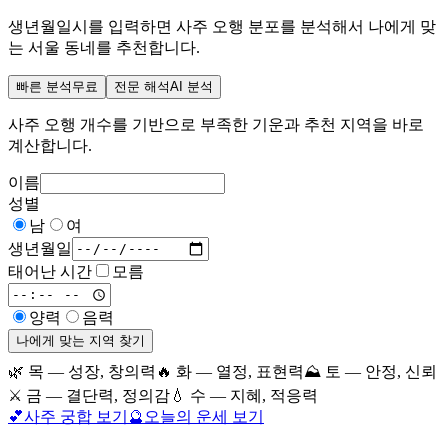
생년월일시를 입력하면 사주 오행 분포를 분석해서 나에게 맞
는 서울 동네를 추천합니다.
빠른 분석
무료
전문 해석
AI 분석
사주 오행 개수를 기반으로 부족한 기운과 추천 지역을 바로
계산합니다.
이름
성별
남
여
생년월일
태어난 시간
모름
양력
음력
나에게 맞는 지역 찾기
🌿
목
—
성장, 창의력
🔥
화
—
열정, 표현력
⛰️
토
—
안정, 신뢰
⚔️
금
—
결단력, 정의감
💧
수
—
지혜, 적응력
💕
사주 궁합 보기
🔮
오늘의 운세 보기