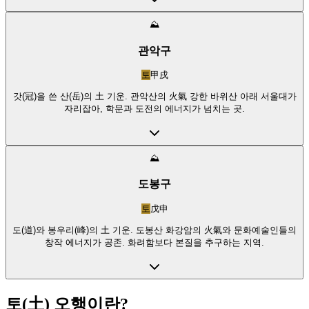
⛰️
관악구
토
甲戌
갓(冠)을 쓴 산(岳)의 土 기운. 관악산의 火氣 강한 바위산 아래 서울대가
자리잡아, 학문과 도전의 에너지가 넘치는 곳.
⛰️
도봉구
토
戊申
도(道)와 봉우리(峰)의 土 기운. 도봉산 화강암의 火氣와 문화예술인들의
창작 에너지가 공존. 화려함보다 본질을 추구하는 지역.
토
(
土
) 오행이란?