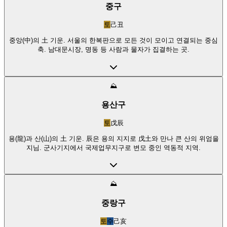
중구
토
己丑
중앙(中)의 土 기운. 서울의 한복판으로 모든 것이 모이고 연결되는 중심
축. 남대문시장, 명동 등 사람과 물자가 집결하는 곳.
⛰️
용산구
토
戊辰
용(龍)과 산(山)의 土 기운. 辰은 용의 지지로 戊土와 만나 큰 산의 위엄을
지님. 군사기지에서 국제업무지구로 변모 중인 역동적 지역.
⛰️
중랑구
토
수
己亥