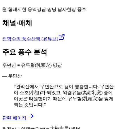
혈 형태
지현 용맥
강남 명당 답사
현장 풍수
채널·매체
전항수의 풍수산책 (유튜브)
주요 풍수 분석
우면산 = 유두혈(乳頭穴) 명당
—
우면산
“
관악산에서 우면산으로 용이 행룡합니다. 우면산
이 소조(小祖)가 되었고, 와겸유돌(窩鉗乳突) 중에
이곳은 타원형이기 때문에 유두혈(乳頭穴)을 맺게
되는 것입니다.
”
관련 페이지
청계산 = 삼태극수국(三太極水局) 명당