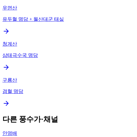
우면산
유두혈 명당 + 월산대군 태실
청계산
삼태극수국 명당
구룡산
겸혈 명당
다른 풍수가·채널
안영배