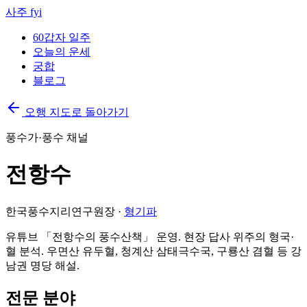
사주 fyi
60갑자 일주
오늘의 운세
궁합
블로그
오행 지도로 돌아가기
풍수가·풍수 채널
전항수
한국풍수지리연구원장
·
형기파
유튜브 「전항수의 풍수산책」 운영. 현장 답사 위주의 형국·
혈 분석. 우면산 유두혈, 청계산 삼태극수국, 구룡산 겸혈 등 강
남권 명당 해설.
전문 분야