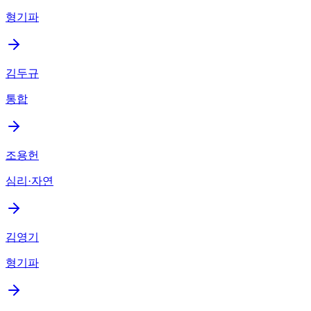
형기파
김두규
통합
조용헌
심리·자연
김영기
형기파