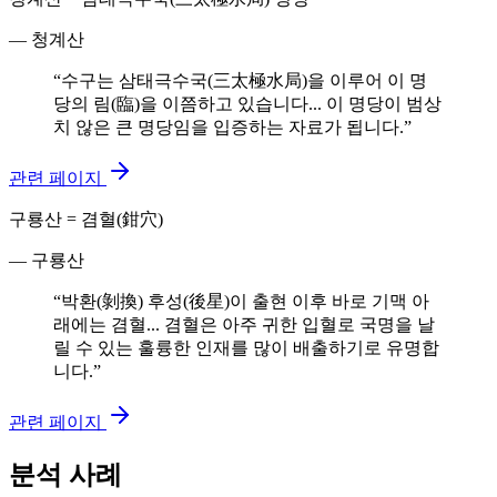
—
청계산
“
수구는 삼태극수국(三太極水局)을 이루어 이 명
당의 림(臨)을 이쯤하고 있습니다... 이 명당이 범상
치 않은 큰 명당임을 입증하는 자료가 됩니다.
”
관련 페이지
구룡산 = 겸혈(鉗穴)
—
구룡산
“
박환(剝換) 후성(後星)이 출현 이후 바로 기맥 아
래에는 겸혈... 겸혈은 아주 귀한 입혈로 국명을 날
릴 수 있는 훌륭한 인재를 많이 배출하기로 유명합
니다.
”
관련 페이지
분석 사례