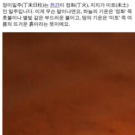
정미일주(丁未日柱)는
천간
이 정화(丁火), 지지가 미토(未土)
인 일주입니다. 이게 무슨 말이냐면요, 하늘의 기운은 '정화' 즉
촛불이나 별빛 같은 부드러운 불이고, 땅의 기운은 '미토' 즉 여
름의 뜨거운 흙이라는 뜻이에요.