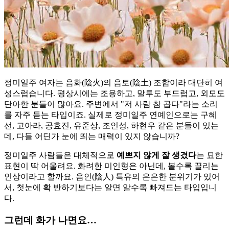
정미일주 여자는 음화(陰火)의 음토(陰土) 조합이라 대단히 여
성스럽습니다. 평상시에는 조용하고, 말투도 부드럽고, 외모도
단아한 분들이 많아요. 주변에서 "저 사람 참 곱다"라는 소리
를 자주 듣는 타입이죠. 실제로 정미일주 연예인으로는 구혜
선, 고아라, 공효진, 유준상, 조인성, 하현우 같은 분들이 있는
데, 다들 어딘가 눈에 띄는 매력이 있지 않습니까?
정미일주 사람들은 대체적으로
예쁘지 않게 잘 생겼다
는 묘한
표현이 딱 어울려요. 화려한 미인형은 아닌데, 볼수록 끌리는
인상이라고 할까요. 음인(陰人) 특유의 은은한 분위기가 있어
서, 첫눈에 확 반하기보다는 알면 알수록 빠져드는 타입입니
다.
그런데 화가 나면요…