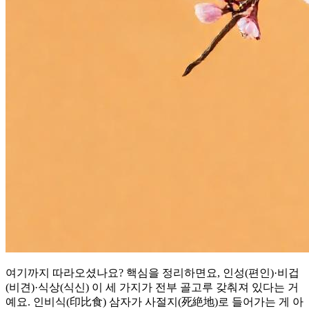
여기까지 따라오셨나요? 핵심을 정리하면요, 인성(편인)·비겁
(비견)·식상(식신) 이 세 가지가 전부 골고루 갖춰져 있다는 거
예요. 인비식(印比食) 삼자가 사절지(死絶地)로 들어가는 게 아