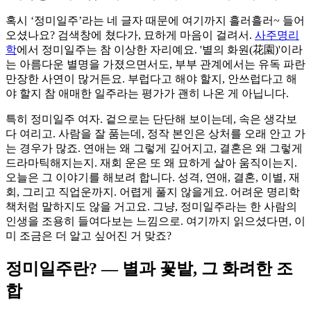
혹시 ‘정미일주’라는 네 글자 때문에 여기까지 흘러흘러~ 들어
오셨나요? 검색창에 쳤다가, 묘하게 마음이 걸려서.
사주명리
학
에서 정미일주는 참 이상한 자리예요. '별의 화원(花園)'이라
는 아름다운 별명을 가졌으면서도, 부부 관계에서는 유독 파란
만장한 사연이 많거든요. 부럽다고 해야 할지, 안쓰럽다고 해
야 할지 참 애매한 일주라는 평가가 괜히 나온 게 아닙니다.
특히 정미일주 여자. 겉으로는 단단해 보이는데, 속은 생각보
다 여리고. 사람을 잘 품는데, 정작 본인은 상처를 오래 안고 가
는 경우가 많죠. 연애는 왜 그렇게 깊어지고, 결혼은 왜 그렇게
드라마틱해지는지. 재회 운은 또 왜 묘하게 살아 움직이는지.
오늘은 그 이야기를 해보려 합니다. 성격, 연애, 결혼, 이별, 재
회, 그리고 직업운까지. 어렵게 풀지 않을게요. 어려운 명리학
책처럼 말하지도 않을 거고요. 그냥, 정미일주라는 한 사람의
인생을 조용히 들여다보는 느낌으로. 여기까지 읽으셨다면, 이
미 조금은 더 알고 싶어진 거 맞죠?
정미일주란? — 별과 꽃밭, 그 화려한 조
합