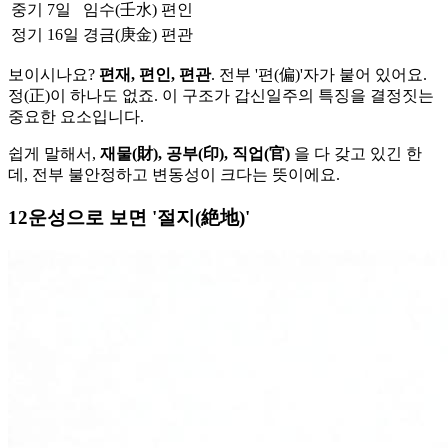
중기
7일
임수(壬水)
편인
정기
16일
경금(庚金)
편관
보이시나요?
편재, 편인, 편관
. 전부 '편(偏)'자가 붙어 있어요.
정(正)이 하나도 없죠. 이 구조가 갑신일주의 특징을 결정짓는
중요한 요소입니다.
쉽게 말해서,
재물(財), 공부(印), 직업(官)
을 다 갖고 있긴 한
데, 전부 불안정하고 변동성이 크다는 뜻이에요.
12운성으로 보면 '절지(絶地)'