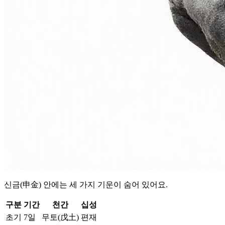
신금(申金) 안에는 세 가지 기운이 숨어 있어요.
구분
기간
천간
십성
초기
7일
무토(戊土)
편재