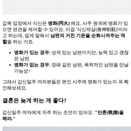
갑목 입장에서 식신은
병화(丙火)
예요. 사주 원국에 병화가 있
으면 편관을 제어할 수 있어요. 이걸 '식신제살(食神制殺)'이라
고 하는데, 쉽게 말해서
남편의 거친 기운을 순화시켜주는 역
할
을 하는 거죠.
병화가 있는 경우
: 성격 있는 남편이지만, 능력 있고 괜찮
은 남편
병화가 없는 경우
: 깡패 같은 남편, 폭력적인 남편을 만날
가능성↑
그래서 갑신일주 여자분들은 본인 사주에 병화가 있는지 꼭 확
인해보세요.
결혼은 늦게 하는 게 좋다?
갑신일주 여자에게 자주 하는 조언이 있어요.
"만혼(晩婚)을
해라."