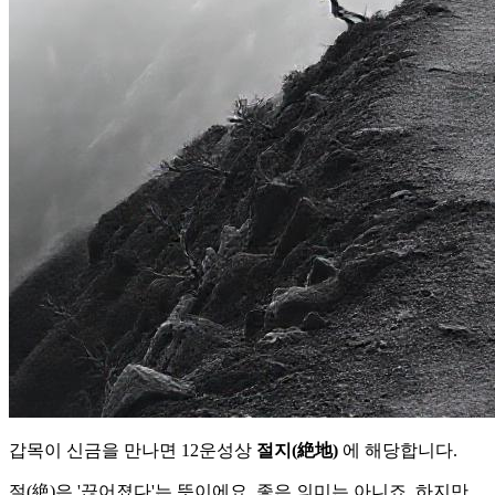
갑목이 신금을 만나면 12운성상
절지(絶地)
에 해당합니다.
절(絶)은 '끊어졌다'는 뜻이에요. 좋은 의미는 아니죠. 하지만